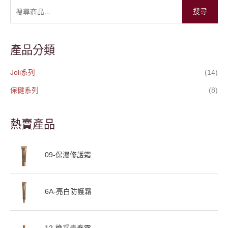
搜尋
關
鍵
字
產品分類
:
Joli系列
(14)
保健系列
(8)
熱賣產品
09-保濕修護霜
6A-亮白防護霜