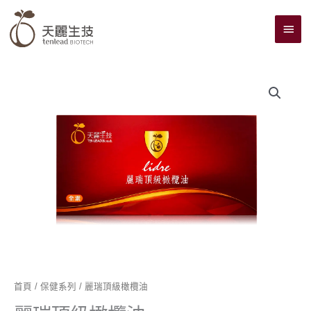
跳
主
至
主
要
要
選
內
單
容
首頁
/
保健系列
/ 麗瑞頂級橄欖油