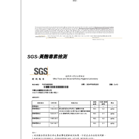
SGS-黃麴毒素檢測