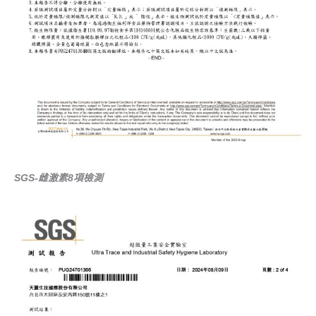
SGS-雌激素8項檢測