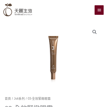
跳
主
至
主
要
要
選
內
單
容
首頁
/
Joli系列
/ 03-全效緊緻眼霜