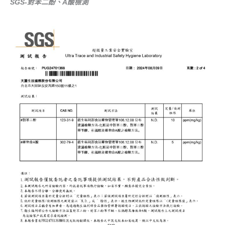
SGS-對苯二酚、A酸檢測