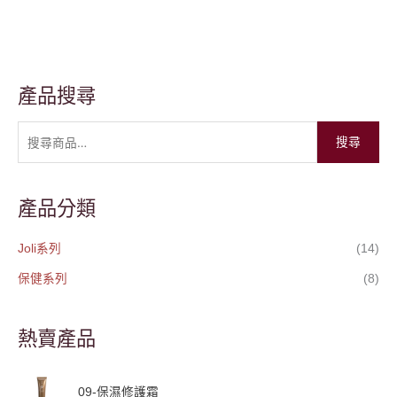
產品搜尋
搜
尋
搜尋
關
鍵
字
產品分類
:
Joli系列
(14)
保健系列
(8)
熱賣產品
09-保濕修護霜