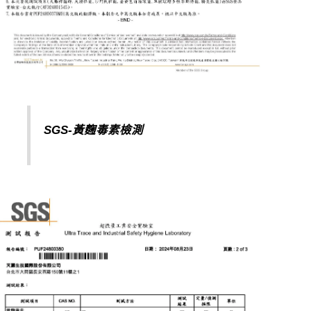
SGS-黃麴毒素
檢測