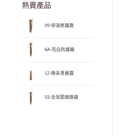
熱賣產品
09-保濕修護霜
6A-亮白防護霜
12-煥采青春露
03-全效緊緻眼霜