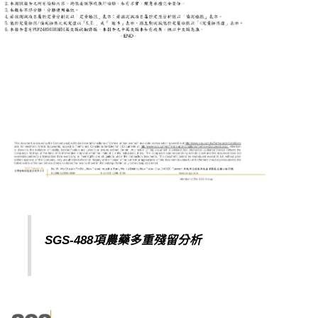
SGS-488項農藥多重殘留分析