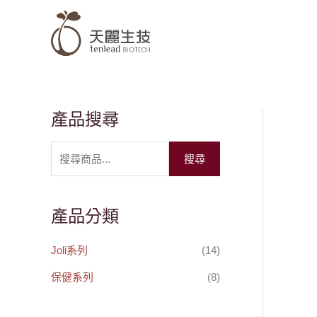
跳
至
主
要
內
容
產品搜尋
搜
尋
搜尋
關
鍵
字
產品分類
:
Joli系列
(14)
保健系列
(8)