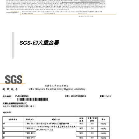
SGS-四
大重金屬