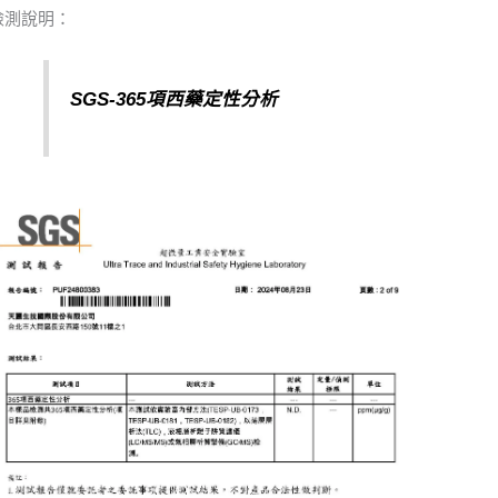
檢測說明：
SGS-365
項西藥定性分析