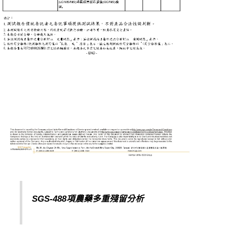
SGS-488項農藥多重殘留分析