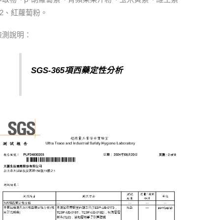
B2、紅蘿蔔粉。
檢測說明：
SGS-365
項西藥定性分析