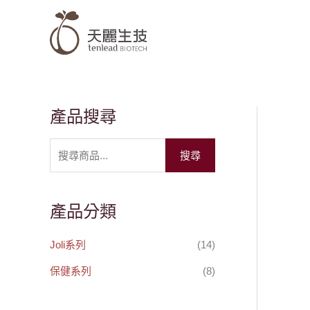
跳
至
主
要
內
容
產品搜尋
搜
尋
搜尋
關
鍵
字
產品分類
:
Joli系列
(14)
保健系列
(8)