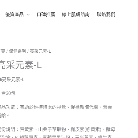
優質產品
口碑推薦
線上肌膚諮詢
聯絡我們
首頁
/
保健系列
/ 亮采元素-L
亮采元素-L
oli亮采元素-L
一盒30包
產品功能：有助於維持暗處的視覺、促進新陳代謝、營養
補給。
成份說明：葉黃素、山桑子萃取物、槲皮素(槲黃素)、酵母
萃取物、β-胡蘿蔔素、青蘋果果汁粉、玉米黃素、維生素