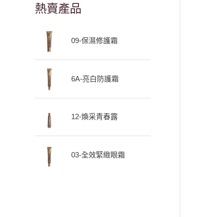
熱賣產品
09-保濕修護霜
6A-亮白防護霜
12-煥采青春露
03-全效緊緻眼霜