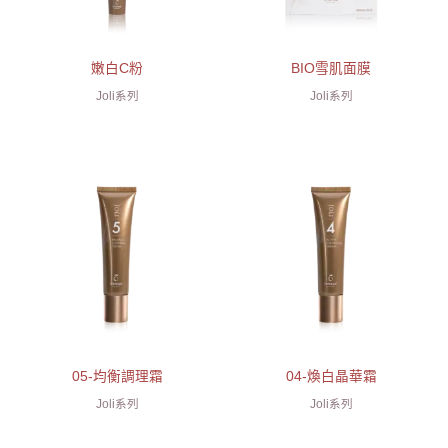
嫩白C粉
BIO雪肌面膜
Joli系列
Joli系列
05-均衡調理霜
04-煥白晶華霜
Joli系列
Joli系列