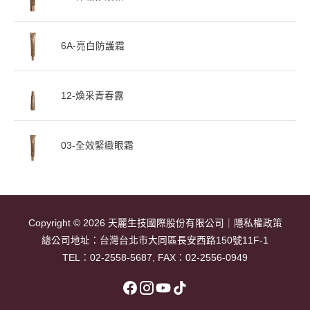
6A-亮白防護霜
12-煥采青春露
03-全效緊緻眼霜
Copyright © 2026
天麗生技國際股份有限公司
｜
隱私權政策
總公司地址：
台灣台北市大同區長安西路150號11F-1
TEL：
02-2558-5687
, FAX：02-2556-0949