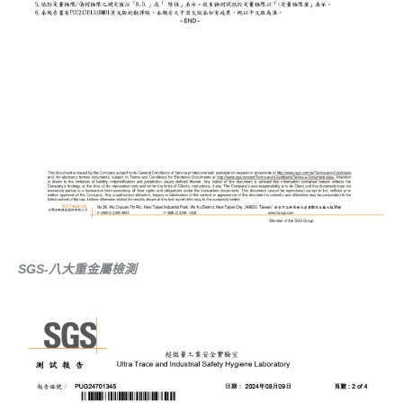
SGS-八大重金屬檢測