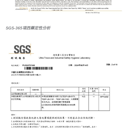
SGS-365項西藥定性分析