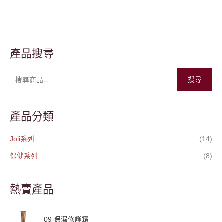
產品搜尋
搜
尋
搜尋
關
鍵
字
產品分類
:
Joli系列
(14)
保健系列
(8)
熱賣產品
09-保濕修護霜