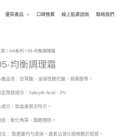
優質產品
口碑推薦
線上肌膚諮詢
聯絡我們
首頁
/
Joli系列
/ 05-均衡調理霜
05-均衡調理霜
本產品含：甘草酸、油溶性麴花酸、視黃醇等。
定用途成分：Salicylic Acid···2%
全成分：如盒身英文所示。
用途：軟化角質、面皰預防。
用法： 取適量均勻塗抹。或者沾濕化妝棉敷於局部。