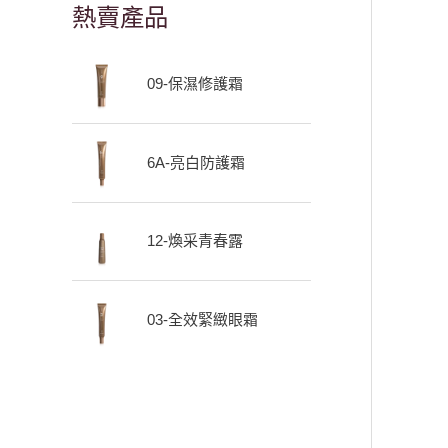
熱賣產品
09-保濕修護霜
6A-亮白防護霜
12-煥采青春露
03-全效緊緻眼霜