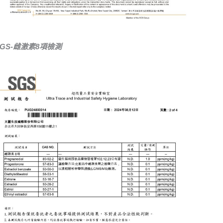
SGS-雌激素8項檢測