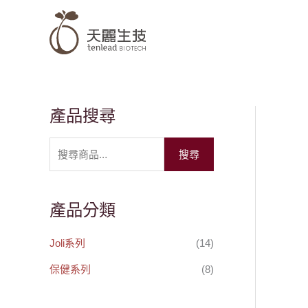
跳
至
主
要
內
容
產品搜尋
搜
尋
搜尋
關
鍵
字
產品分類
:
Joli系列
(14)
保健系列
(8)