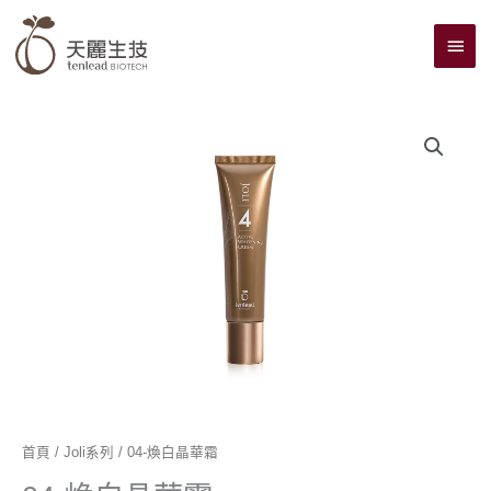
跳
主
至
主
要
要
選
內
單
容
首頁
/
Joli系列
/ 04-煥白晶華霜