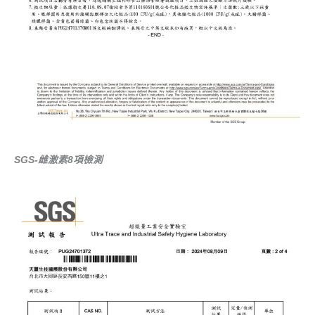
SGS-雌激素8項檢測