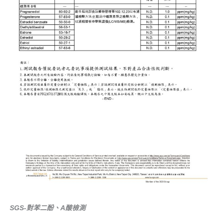
SGS-對苯二酚、A酸檢測