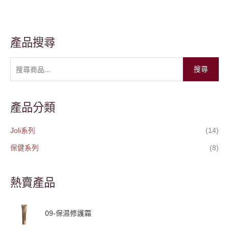
產品搜尋
搜
尋
搜尋
關
鍵
字
產品分類
:
Joli系列
(14)
保健系列
(8)
熱賣產品
09-保濕修護霜