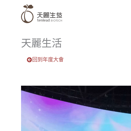
跳
至
主
要
內
天麗生活
容
回到年度大會