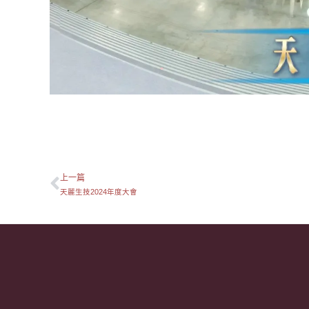
上一篇
上一頁
天麗生技2024年度大會