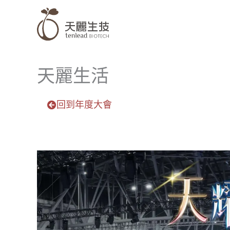
跳
至
主
要
內
天麗生活
容
回到年度大會