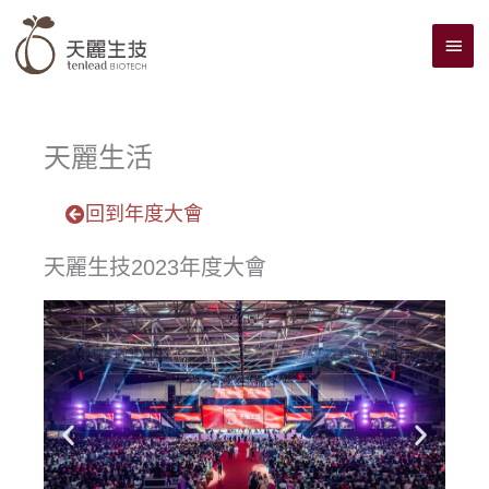
跳
主
至
主
要
要
選
內
單
容
天麗生活
回到年度大會
天麗生技2023年度大會