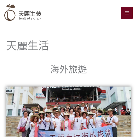
跳
主
至
主
要
要
選
內
單
容
天麗生活
海外旅遊
頁
頁
面
面