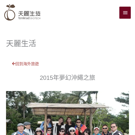
跳
主
至
主
要
要
選
內
單
容
天麗生活
回到海外旅遊
2015年夢幻沖繩之旅