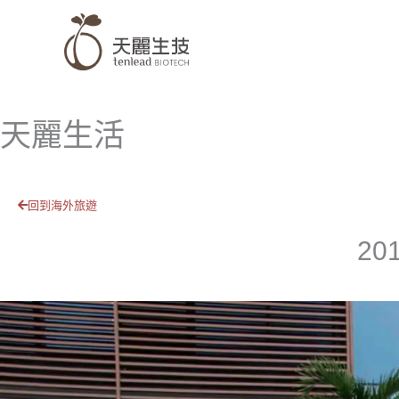
跳
至
主
要
內
天麗生活
容
回到海外旅遊
2