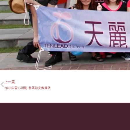
上一篇
上一頁
2013年愛心活動-苗栗幼安教養院