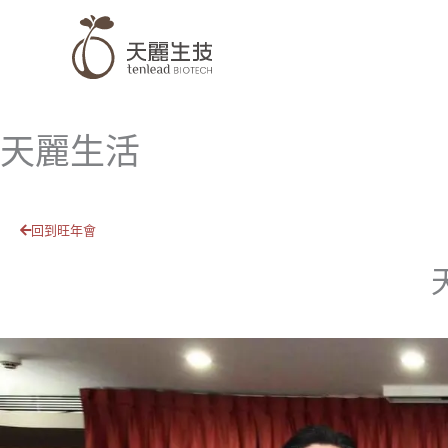
跳
至
主
要
內
天麗生活
容
回到旺年會