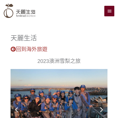
跳
主
至
主
要
要
選
內
單
容
天麗生活
回到海外旅遊
2023澳洲雪梨之旅