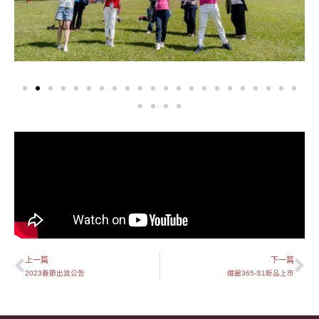
上一篇
下一篇
上一頁
下
2023春節出貨公告
纖麗365-S1新品上市