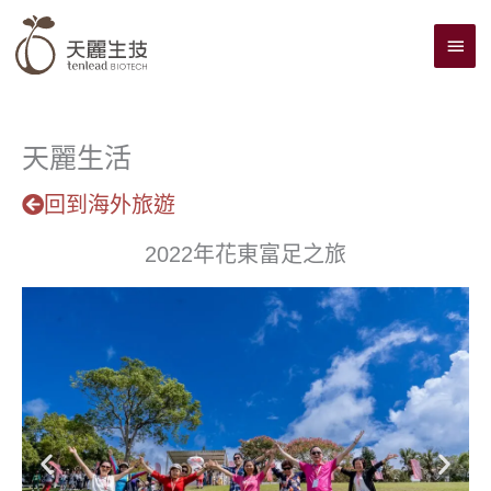
跳
主
至
主
要
要
選
內
單
容
天麗生活
回到海外旅遊
2022年花東富足之旅