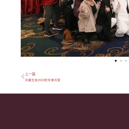
上一篇
上一頁
天麗生技2023旺年會花絮