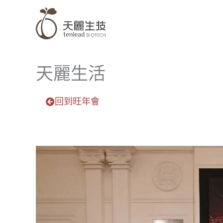
跳
至
主
要
內
天麗生活
容
回到旺年會