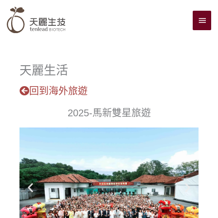
跳
主
至
主
要
要
選
內
單
容
天麗生活
回到海外旅遊
2025-馬新雙星旅遊