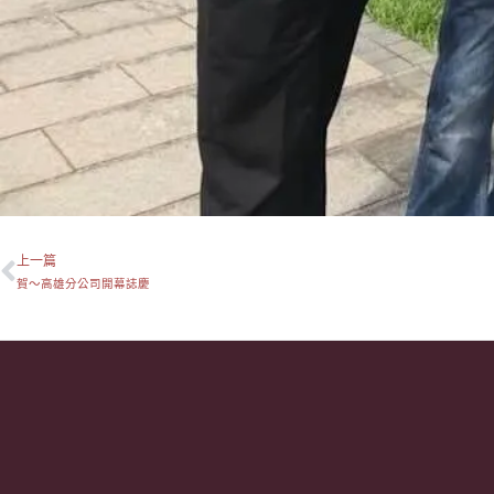
上一篇
上一頁
賀～高雄分公司開幕誌慶