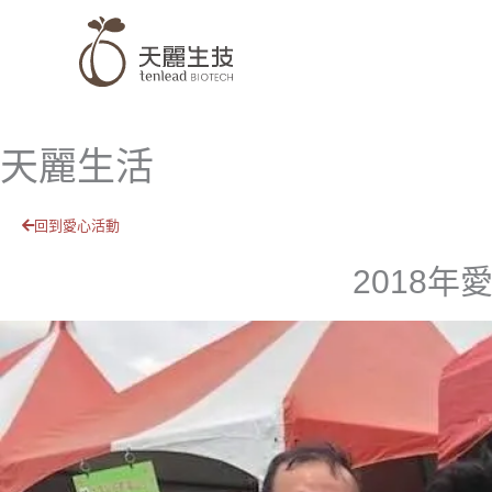
跳
至
主
要
內
天麗生活
容
回到愛心活動
2018