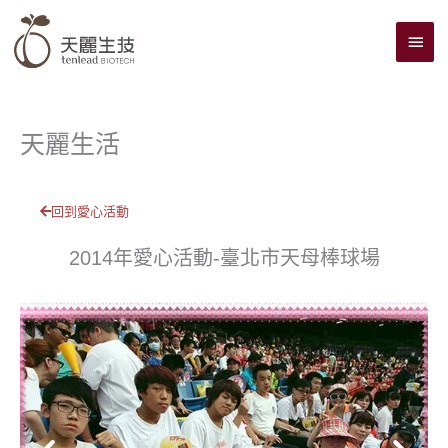
跳
主
至
主
要
要
選
內
單
容
天麗生活
回到愛心活動
2014年愛心活動-臺北市天母棒球場