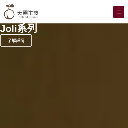
跳
主
至
主
要
要
Joli系列
選
內
單
容
了解詳情