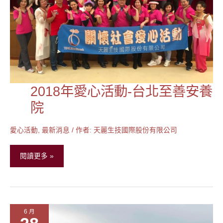
2018年愛心活動-台北至善安養
2018
年
院
愛
心
愛心活動
,
最新消息
/ 作者:
天麗生技國際股份有限公司
活
動-
閱讀更多 »
台
北
至
善
6 月
安