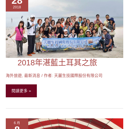
28
養
2018
院
2018年湛藍土耳其之旅
2018
年
湛
海外旅遊
,
最新消息
/ 作者:
天麗生技國際股份有限公司
藍
土
閱讀更多 »
耳
其
之
旅
6 月