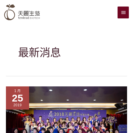
跳
主
至
主
要
要
選
內
單
容
最新消息
1 月
25
2019