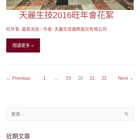
天麗生技2016旺年會花絮
天
麗
生
旺年會
,
最新消息
/ 作者:
天麗生技國際股份有限公司
技
2016
閱讀更多 »
旺
年
會
花
←
Previous
1
...
19
20
21
22
Next
→
絮
搜
尋
關
近期文章