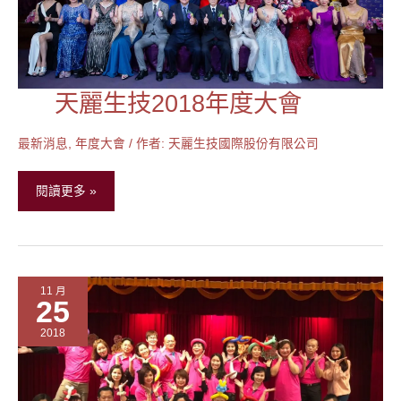
天麗生技2018年度大會
天
麗
生
最新消息
,
年度大會
/ 作者:
天麗生技國際股份有限公司
技
2018
閱讀更多 »
年
度
大
會
11 月
25
2018