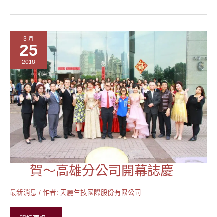
水
八
里
3 月
癌
25
兒
2018
公
益
園
遊
會
賀～高雄分公司開幕誌慶
賀
～
高
最新消息
/ 作者:
天麗生技國際股份有限公司
雄
分