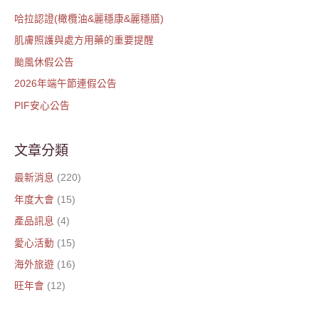
鍵
哈拉認證(橄欖油&麗穩康&麗穩膳)
字
肌膚照護與處方用藥的重要提醒
:
颱風休假公告
2026年端午節連假公告
PIF安心公告
文章分類
最新消息
(220)
年度大會
(15)
產品訊息
(4)
愛心活動
(15)
海外旅遊
(16)
旺年會
(12)