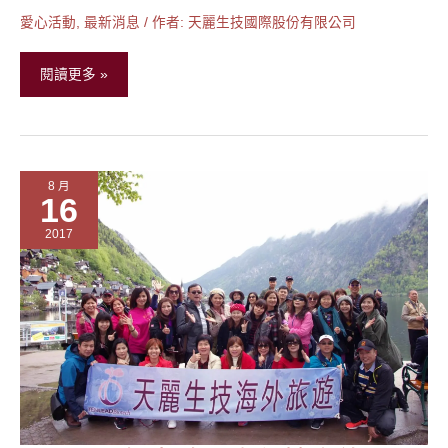
心
愛心活動
,
最新消息
/ 作者:
天麗生技國際股份有限公司
活
動-
閱讀更多 »
桃
園
景
仁
8 月
教
16
養
2017
院