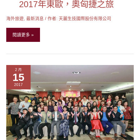
2017年東歐，奧匈捷之旅
2017
年
東
海外旅遊
,
最新消息
/ 作者:
天麗生技國際股份有限公司
歐，
奧
閱讀更多 »
匈
捷
之
旅
2 月
15
2017