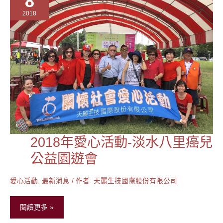
8
2018
2018年愛心活動-淡水八里癌兒
2018
年
公益園遊會
愛
心
愛心活動
,
最新消息
/ 作者:
天麗生技國際股份有限公司
活
動-
閱讀更多 »
淡