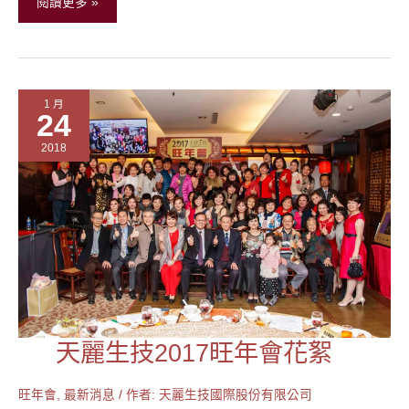
閱讀更多 »
公
司
開
幕
1 月
誌
24
慶
2018
天麗生技2017旺年會花絮
天
麗
生
旺年會
,
最新消息
/ 作者:
天麗生技國際股份有限公司