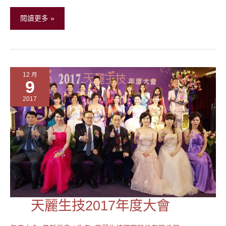
技
2017
閱讀更多 »
旺
年
會
花
12 月
絮
9
2017
天麗生技2017年度大會
天
麗