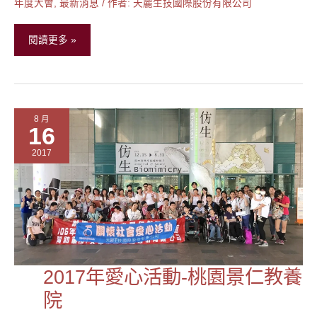
生
年度大會
,
最新消息
/ 作者:
天麗生技國際股份有限公司
技
2017
閱讀更多 »
年
度
大
會
8 月
16
2017
2017年愛心活動-桃園景仁教養
2017
年
院
愛