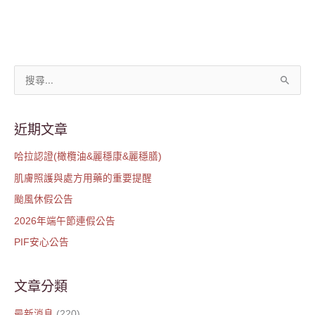
搜
尋
關
近期文章
鍵
哈拉認證(橄欖油&麗穩康&麗穩膳)
字
肌膚照護與處方用藥的重要提醒
:
颱風休假公告
2026年端午節連假公告
PIF安心公告
文章分類
最新消息
(220)