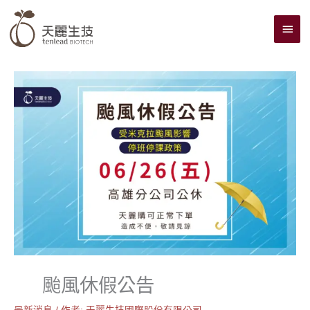
跳
主
至
主
要
要
選
內
單
容
颱風休假公告