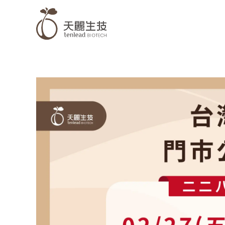
跳
至
主
要
內
容