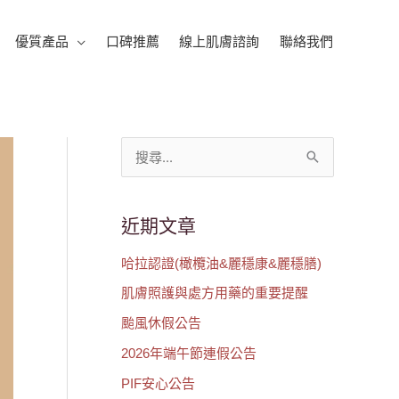
優質產品
口碑推薦
線上肌膚諮詢
聯絡我們
搜
尋
關
近期文章
鍵
哈拉認證(橄欖油&麗穩康&麗穩膳)
字
肌膚照護與處方用藥的重要提醒
:
颱風休假公告
2026年端午節連假公告
PIF安心公告