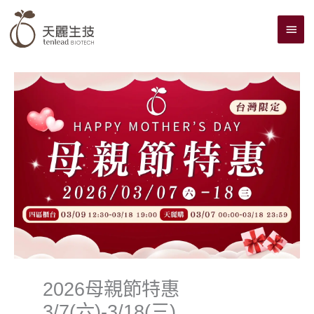
跳
主
至
主
要
要
選
內
單
容
2026母親節特惠
3/7(六)-3/18(三)