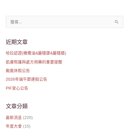
搜
尋
關
近期文章
鍵
哈拉認證(橄欖油&麗穩康&麗穩膳)
字
肌膚照護與處方用藥的重要提醒
:
颱風休假公告
2026年端午節連假公告
PIF安心公告
文章分類
最新消息
(220)
年度大會
(15)