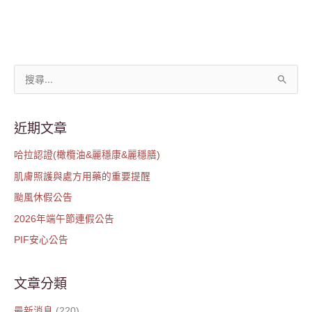
搜
尋
關
近期文章
鍵
哈拉認證(橄欖油&麗穩康&麗穩膳)
字
肌膚照護與處方用藥的重要提醒
:
颱風休假公告
2026年端午節連假公告
PIF安心公告
文章分類
最新消息
(220)