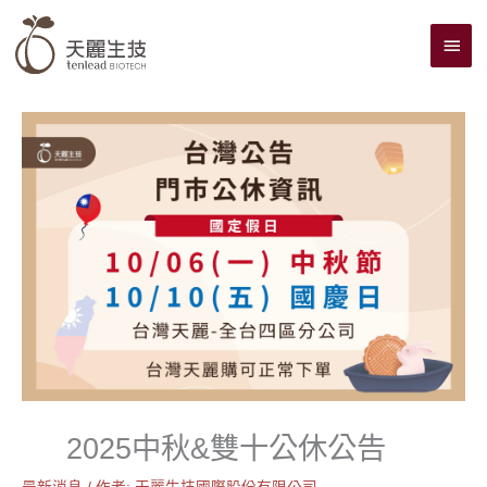
跳
主
至
主
要
要
選
內
單
容
2025中秋&雙十公休公告