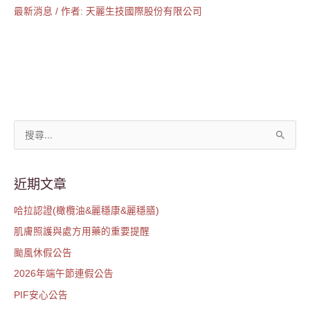
最新消息
/ 作者:
天麗生技國際股份有限公司
搜
尋
關
近期文章
鍵
哈拉認證(橄欖油&麗穩康&麗穩膳)
字
肌膚照護與處方用藥的重要提醒
:
颱風休假公告
2026年端午節連假公告
PIF安心公告