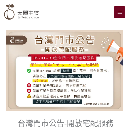
跳
主
至
主
要
要
選
內
單
容
台灣門市公告-開放宅配服務