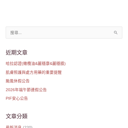
搜
尋
關
近期文章
鍵
哈拉認證(橄欖油&麗穩康&麗穩膳)
字
肌膚照護與處方用藥的重要提醒
:
颱風休假公告
2026年端午節連假公告
PIF安心公告
文章分類
最新消息
(220)