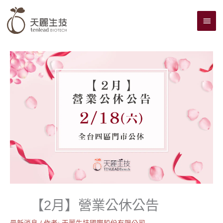
跳
主
至
主
要
要
選
內
單
容
【2月】營業公休公告