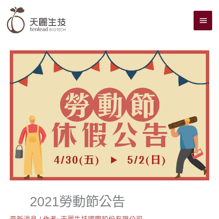
跳
主
至
主
要
要
選
內
單
容
2021勞動節公告