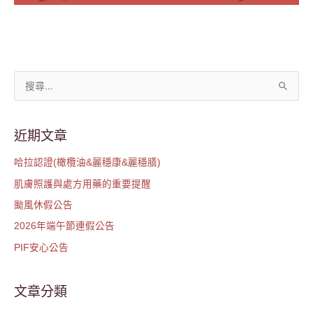
搜
尋
關
近期文章
鍵
哈拉認證(橄欖油&麗穩康&麗穩膳)
字
肌膚照護與處方用藥的重要提醒
:
颱風休假公告
2026年端午節連假公告
PIF安心公告
文章分類