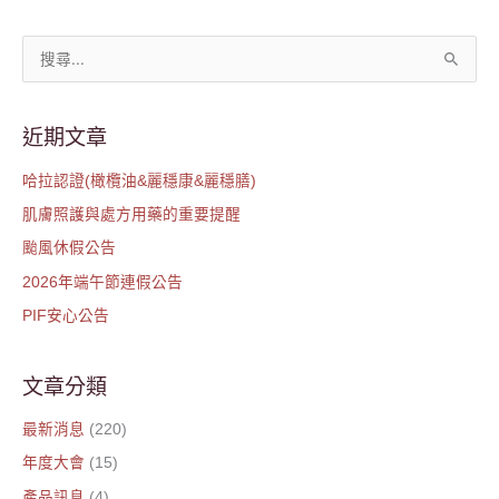
搜
尋
關
近期文章
鍵
哈拉認證(橄欖油&麗穩康&麗穩膳)
字
肌膚照護與處方用藥的重要提醒
:
颱風休假公告
2026年端午節連假公告
PIF安心公告
文章分類
最新消息
(220)
年度大會
(15)
產品訊息
(4)