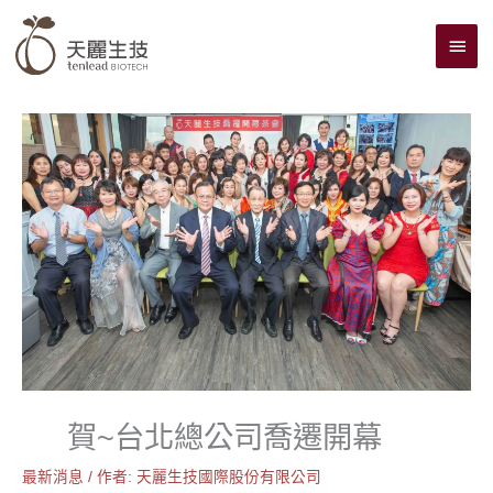
跳
主
至
主
要
要
選
內
單
容
賀~台北總公司喬遷開幕
最新消息
/ 作者:
天麗生技國際股份有限公司