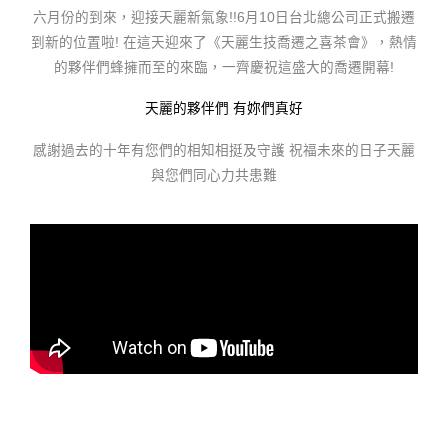
六月份的到來，迎接天麗新氣象!!6月10日台北總公司正式搬遷
到新的位置啦! 在這天迎來了《天麗生技喬遷之喜茶會》，熱情
的夥伴們蜂擁而至的來臨，一齊慶祝這盛大的喬遷開幕!
天麗的夥伴們 有妳們真好
感謝過去的十年有您們的相知相挺及守護 祝福未來的日子天麗
與您們同心力共患難