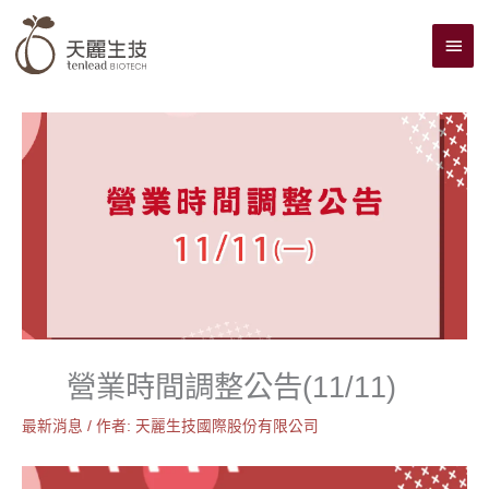
跳
主
至
主
要
要
選
內
單
容
營業時間調整公告(11/11)
最新消息
/ 作者:
天麗生技國際股份有限公司