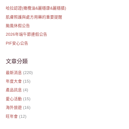
鍵
哈拉認證(橄欖油&麗穩康&麗穩膳)
字
肌膚照護與處方用藥的重要提醒
:
颱風休假公告
2026年端午節連假公告
PIF安心公告
文章分類
最新消息
(220)
年度大會
(15)
產品訊息
(4)
愛心活動
(15)
海外旅遊
(16)
旺年會
(12)